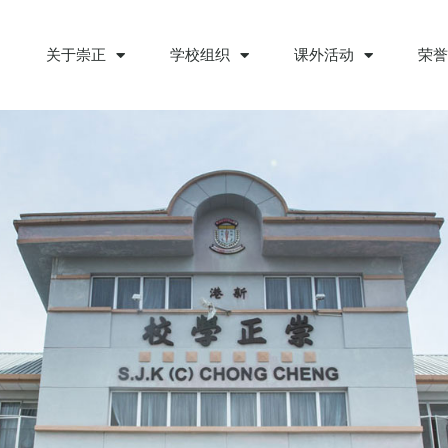
页
关于崇正
学校组织
课外活动
荣誉