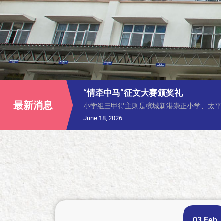
“情牵中马”征文大赛颁奖礼
最新消息
小学组三甲得主则是槟城新港崇正小学、太
June 18, 2026
03 Feb